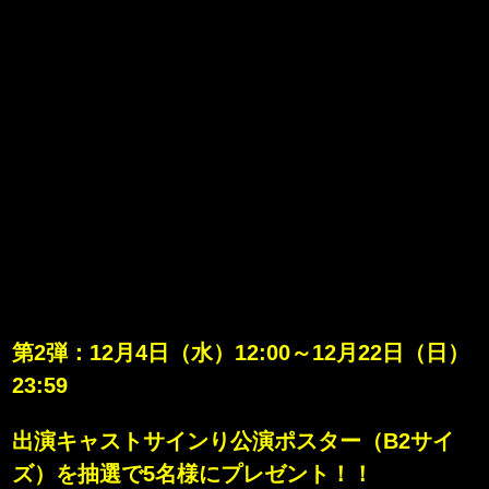
0570-00-3337
（平日12：00～18：00）
公演に関するお問い合せ
ネルケプランニング
03-3715-5624
（平日11：00～18：00）
—————-
リアルファイティング「はじめの一歩」The Glorious Stage!!をよろ
しくお願いします！
Leave a comment
Twitterフォロー＆リツイートキャンペーン 第２弾開始！
2019年12月4日
news
サイト担当者
リアルファイティング「はじめの一歩」The Glorious Stage!!
2020年1月31日の開幕に向けてTwitterフォロー＆リツイートキャン
ペーンを第２弾を開催します！
＜キャンペーン応募期間＞
第2弾：12月4日（水）12:00～12月22日（日）
23:59
第2弾は‥
出演キャストサインり公演ポスター（B2サイ
ズ）を抽選で5名様にプレゼント！！