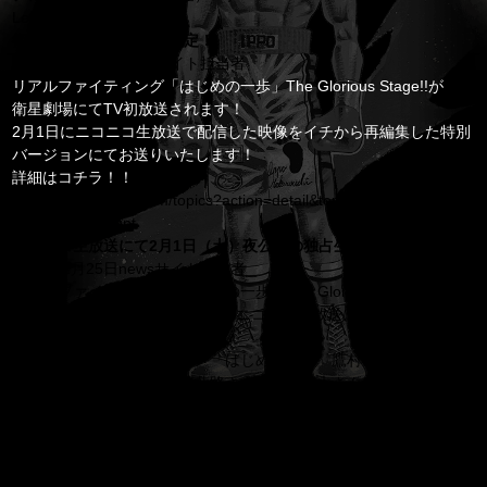
Leave a comment
衛星劇場にてTV初放送決定！
2020年6月24日
news
サイト担当者
リアルファイティング「はじめの一歩」The Glorious Stage!!が
衛星劇場にてTV初放送されます！
2月1日にニコニコ生放送で配信した映像をイチから再編集した特別
バージョンにてお送りいたします！
詳細はコチラ！！
https://www.eigeki.com/topics?action=detail&topic_id=3274
Leave a comment
ニコニコ生放送にて2月1日（土）夜公演の独占生中継が決定！
2020年1月25日
news
サイト担当者
リアルファイティング「はじめの一歩」The Glorious Stage!!の
2月1日（土）18:00～の夜公演がニコニコ生放送にて配信すること
が決定しました！
舞台本編後にはテレビアニメ「はじめの一歩」鷹村守役の小山力也
さん、喜安浩平さん、後藤恭路さん、滝川広大さんによるスペシャ
ルトークショーの模様も配信予定です。
●生中継配信日
2020年2月1日（土）18:00～
●配信ページ